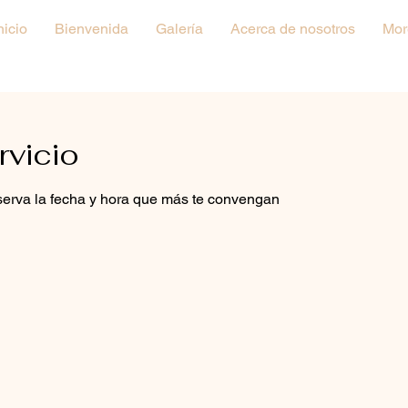
nicio
Bienvenida
Galería
Acerca de nosotros
Mor
rvicio
eserva la fecha y hora que más te convengan